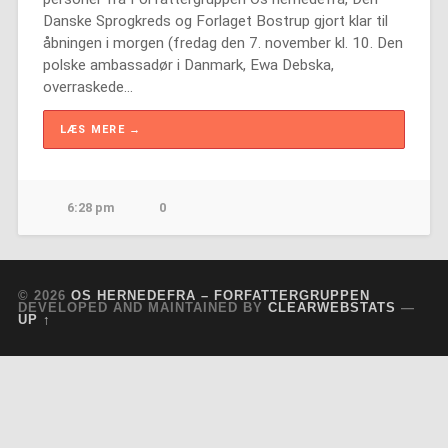
Danske Sprogkreds og Forlaget Bostrup gjort klar til
åbningen i morgen (fredag den 7. november kl. 10. Den
polske ambassadør i Danmark, Ewa Debska,
overraskede…
LÆS MERE →
6:28 pm
0
© 2026
OS HERNEDEFRA – FORFATTERGRUPPEN
DEVELOPED AND MAINTAINED BY
CLEARWEBSTATS
—
UP ↑