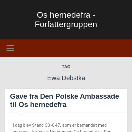
Os hernedefra -
Forfattergruppen
TAG
Ewa Debstka
Gave fra Den Polske Ambassade
til Os hernedefra
I dag blev Stand C3-047, som er bemandet med
personer fra Forfattergruppen Os hernedefra, Den