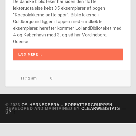
De danske biblioteker har siden den flotte
lektørudtalelse købt 35 eksemplarer af bogen
“Roepolakkerne satte spor”. Bibliotekerne i
Guldborgsund ligger i toppen med 6 indkøbte
eksemplarer, herefter kommer LollandBiblioteket med
4 og København med 3, og så har Vordingborg,
Odense…
LÆS MERE →
11:12 am
0
© 2026
OS HERNEDEFRA – FORFATTERGRUPPEN
DEVELOPED AND MAINTAINED BY
CLEARWEBSTATS
—
UP ↑