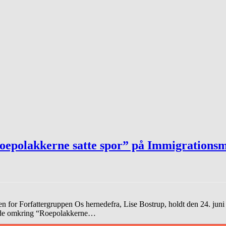
oepolakkerne satte spor” på Immigrationsmu
r Forfattergruppen Os hernedefra, Lise Bostrup, holdt den 24. juni et
smøde omkring “Roepolakkerne…