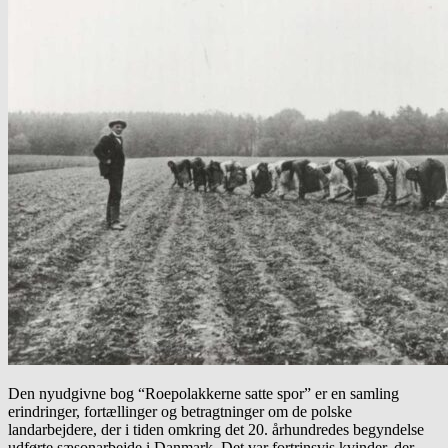
Den nyudgivne bog “Roepolakkerne satte spor” er en samling
erindringer, fortællinger og betragtninger om de polske
landarbejdere, der i tiden omkring det 20. århundredes begyndelse
udførte sæsonarbejde i Danmark. Det var fortrinsvis kvinder, der