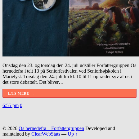
Onsdag den 23. og torsdag den 24. juli udstiller Forfattergruppen Os
hernedefra i telt 13 på Seniorfestivalen ved Seniorhøjskolen i
Marielyst. Torsdag den 24. juli fra kl. 10 til 11 optræder syv af os i
det store debattelt. Det bliver…
LÆS MERE →
6:55 pm
0
© 2026
Os hernedefra – Forfattergruppen
Developed and
maintained by
ClearWebStats
—
Up ↑