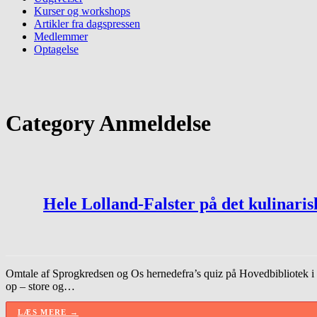
Kurser og workshops
Artikler fra dagspressen
Medlemmer
Optagelse
Category
Anmeldelse
Hele Lolland-Falster på det kulinaris
Omtale af Sprogkredsen og Os hernedefra’s quiz på Hovedbibliotek i Ny
op – store og…
LÆS MERE →