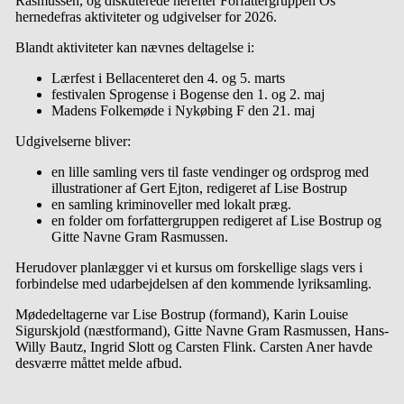
Rasmussen, og diskuterede herefter Forfattergruppen Os
hernedefras aktiviteter og udgivelser for 2026.
Blandt aktiviteter kan nævnes deltagelse i:
Lærfest i Bellacenteret den 4. og 5. marts
festivalen Sprogense i Bogense den 1. og 2. maj
Madens Folkemøde i Nykøbing F den 21. maj
Udgivelserne bliver:
en lille samling vers til faste vendinger og ordsprog med
illustrationer af Gert Ejton, redigeret af Lise Bostrup
en samling kriminoveller med lokalt præg.
en folder om forfattergruppen redigeret af Lise Bostrup og
Gitte Navne Gram Rasmussen.
Herudover planlægger vi et kursus om forskellige slags vers i
forbindelse med udarbejdelsen af ​​den kommende lyriksamling.
Mødedeltagerne var Lise Bostrup (formand), Karin Louise
Sigurskjold (næstformand), Gitte Navne Gram Rasmussen, Hans-
Willy Bautz, Ingrid Slott og Carsten Flink. Carsten Aner havde
desværre måttet melde afbud.