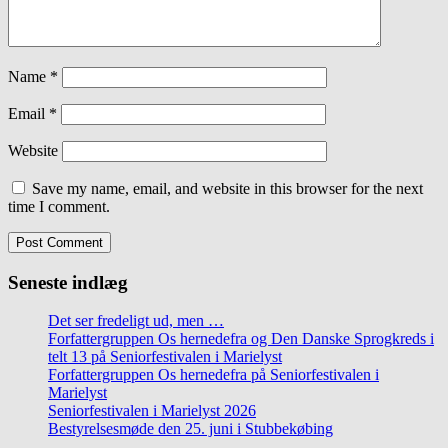
Name
*
Email
*
Website
Save my name, email, and website in this browser for the next
time I comment.
Seneste indlæg
Det ser fredeligt ud, men …
Forfattergruppen Os hernedefra og Den Danske Sprogkreds i
telt 13 på Seniorfestivalen i Marielyst
Forfattergruppen Os hernedefra på Seniorfestivalen i
Marielyst
Seniorfestivalen i Marielyst 2026
Bestyrelsesmøde den 25. juni i Stubbekøbing