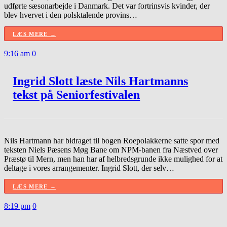
udførte sæsonarbejde i Danmark. Det var fortrinsvis kvinder, der
blev hvervet i den polsktalende provins…
LÆS MERE →
9:16 am
0
Ingrid Slott læste Nils Hartmanns
tekst på Seniorfestivalen
Nils Hartmann har bidraget til bogen Roepolakkerne satte spor med
teksten Niels Pæsens Møg Bane om NPM-banen fra Næstved over
Præstø til Mern, men han har af helbredsgrunde ikke mulighed for at
deltage i vores arrangementer. Ingrid Slott, der selv…
LÆS MERE →
8:19 pm
0