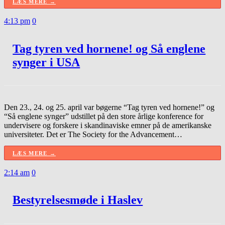
LÆS MERE →
4:13 pm
0
Tag tyren ved hornene! og Så englene
synger i USA
Den 23., 24. og 25. april var bøgerne “Tag tyren ved hornene!” og
“Så englene synger” udstillet på den store årlige konference for
undervisere og forskere i skandinaviske emner på de amerikanske
universiteter. Det er The Society for the Advancement…
LÆS MERE →
2:14 am
0
Bestyrelsesmøde i Haslev