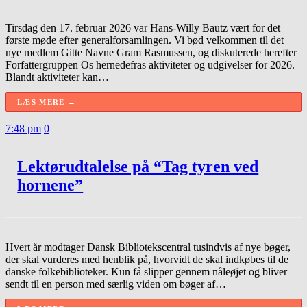
Tirsdag den 17. februar 2026 var Hans-Willy Bautz vært for det
første møde efter generalforsamlingen. Vi bød velkommen til det
nye medlem Gitte Navne Gram Rasmussen, og diskuterede herefter
Forfattergruppen Os hernedefras aktiviteter og udgivelser for 2026.
Blandt aktiviteter kan…
LÆS MERE →
7:48 pm
0
Lektørudtalelse på “Tag tyren ved
hornene”
Hvert år modtager Dansk Bibliotekscentral tusindvis af nye bøger,
der skal vurderes med henblik på, hvorvidt de skal indkøbes til de
danske folkebiblioteker. Kun få slipper gennem nåleøjet og bliver
sendt til en person med særlig viden om bøger af…