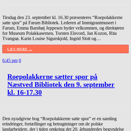
Tirsdag den 23. september kl. 16.30 præsenteres “Roepolakkerne
satte spor” på Farum Bibliotek. Lederen af ​​Immigrantmuseet i
Farum, Emma Barnhøj Jeppesen byder velkommen, og direktøren
for Museum Polakkasernen, Torsten Elsvord, Jan Kozon, Rita
Tvangsø, Karin Louise Sigurskjold, Ingrid Slott og…
LÆS MERE →
6:45 pm
0
Roepolakkerne sætter spor på
Næstved Bibliotek den 9. september
kl. 16-17.30
Den nyudgivne bog “Roepolakkerne satte spor” er en samling
erindringer, fortællinger og betragtninger om de polske
landarbejdere, der i tiden omkring det 20. århundredes begyndelse